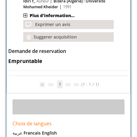
|
Idiri f,
, Auteur
Biskra [Algerie] : Université
|
Mohamed Kheider
1991
Plus d'information...
Exprimer un avis
Suggerer acquisition
Demande de reservation
Empruntable
1
(1 - 1 / 1)
Choix de langues
عربية
Francais
English