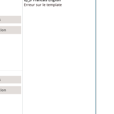
Erreur sur le template
s
tion
s
tion