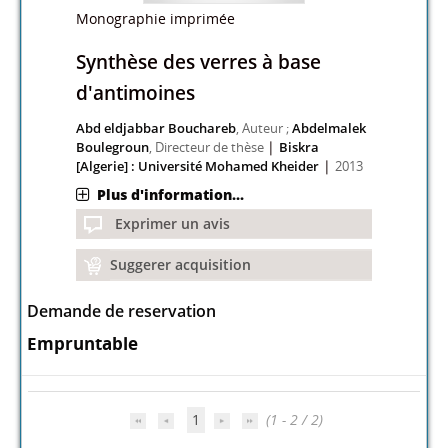
Monographie imprimée
Synthèse des verres à base
d'antimoines
Abd eldjabbar Bouchareb
, Auteur ;
Abdelmalek
|
Boulegroun
, Directeur de thèse
Biskra
|
[Algerie] : Université Mohamed Kheider
2013
Plus d'information...
Exprimer un avis
Suggerer acquisition
Demande de reservation
Empruntable
1
(1 - 2 / 2)