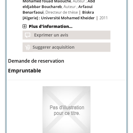
Mohamed fouad Maouche
, Auteur ;
Abd
eldjabbar Bouchareb
, Auteur ;
Arfaoui
|
Benarfaoui
, Directeur de thèse
Biskra
|
[Algerie] : Université Mohamed Kheider
2011
Plus d'information...
Exprimer un avis
Suggerer acquisition
Demande de reservation
Empruntable