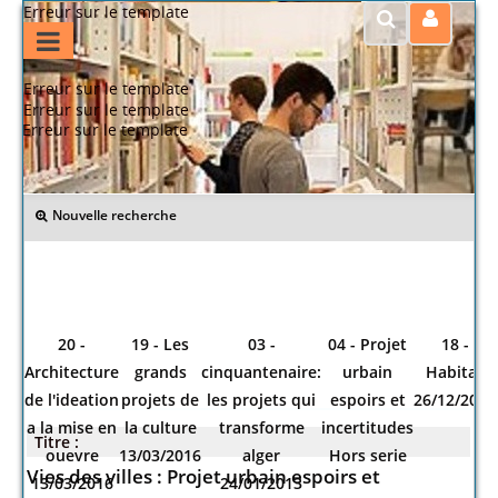
Erreur sur le template
Erreur sur le template
Erreur sur le template
Erreur sur le template
>> Retour
Nouvelle recherche
20 -
19 - Les
03 -
04 - Projet
18 -
Architecture
grands
cinquantenaire:
urbain
Habitat
de l'ideation
projets de
les projets qui
espoirs et
26/12/2013
a la mise en
la culture
transforme
incertitudes
Titre :
ouevre
13/03/2016
alger
Hors serie
Vies des villes : Projet urbain espoirs et
13/03/2016
24/01/2013