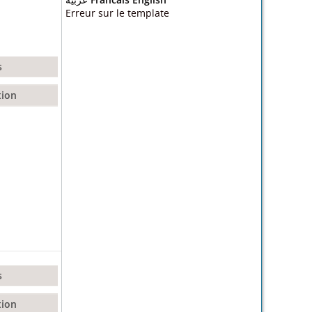
Erreur sur le template
s
tion
s
tion