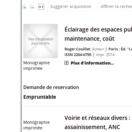
Suggerer acquisition
Affiner la rech
Éclairage des espaces publ
maintenance, coût
|
Roger Couillet
, Auteur
Paris : Éd. "
|
ISSN 2264-6795
impr. 2014
Monographie
Plus d'information...
imprimée
Demande de reservation
Empruntable
Voirie et réseaux divers : 
assainissement, ANC