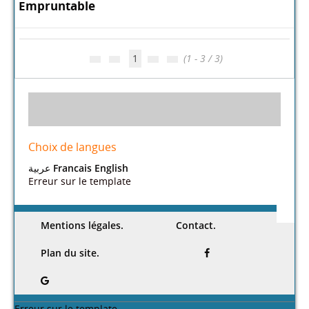
Le raffinage du pétrole.
Le raffinage du pétrole
|
Jean-Pierre Wauquier
, Directeur de publication
|
Paris : Éd. Technip
Publications de l'Institut
|
français du pétrole, ISSN 1637-1313
1998
Plus d'information...
Exprimer un avis
Suggerer acquisition
Demande de reservation
Empruntable
1
(1 - 3 / 3)