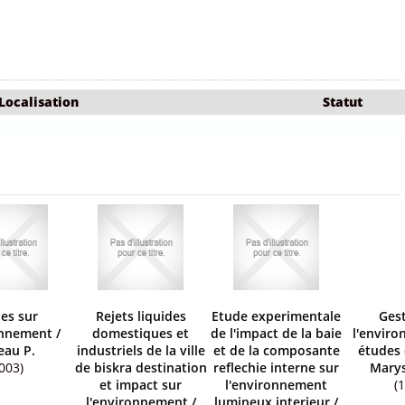
Localisation
Statut
es sur
Rejets liquides
Etude experimentale
Ges
onnement
/
domestiques et
de l'impact de la baie
l'envir
eau P.
industriels de la ville
et de la composante
études 
003)
de biskra destination
reflechie interne sur
Marys
et impact sur
l'environnement
(
l'environnement
/
lumineux interieur
/