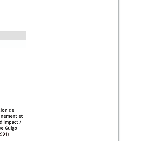
tion de
onnement et
d'impact
/
e Guigo
1991)