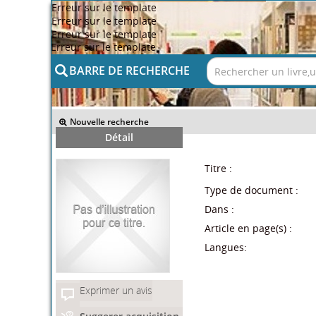
Erreur sur le template
Erreur sur le template
Erreur sur le template
Erreur sur le template
BARRE DE RECHERCHE
>> Retour
Nouvelle recherche
Détail
Titre :
Type de document :
Dans :
Article en page(s) :
Langues:
Exprimer un avis