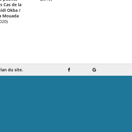
s Cas de la
 Sidi Okba
/
a Mouada
020)
lan du site.