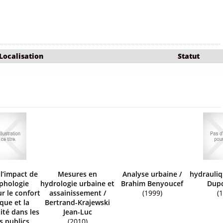
Localisation
Statut
l’impact de
Mesures en
Analyse urbaine
/
hydrauliq
phologie
hydrologie urbaine et
Brahim Benyoucef
Dupo
r le confort
assainissement
/
(1999)
(
que et la
Bertrand-Krajewski
ité dans les
Jean-Luc
s publics
(2010)