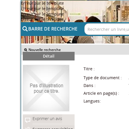
Erreur sur le template
Erreur sur le template
Erreur sur le template
Erreur sur le template
BARRE DE RECHERCHE
>> Retour
Nouvelle recherche
Détail
Titre :
Type de document :
Dans :
Article en page(s) :
Langues:
Exprimer un avis