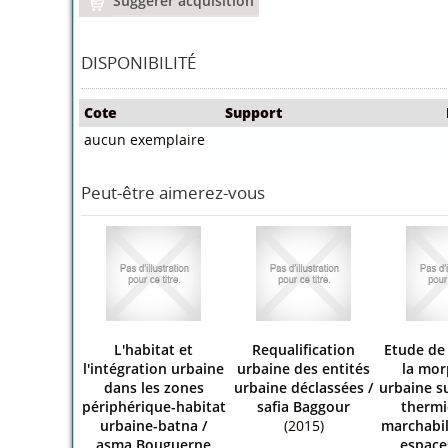
Suggerer acquisition
DISPONIBILITÉ
Cote
Support
aucun exemplaire
Peut-être aimerez-vous
L'habitat et
Requalification
Etude de 
l'intégration urbaine
urbaine des entités
la mor
dans les zones
urbaine déclassées
/
urbaine su
périphérique-habitat
safia Baggour
thermi
urbaine-batna
/
(2015)
marchabil
asma Bouguerne
espace