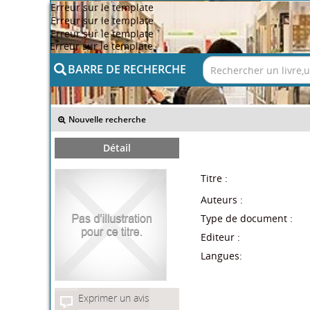
Erreur sur le template
Erreur sur le template
Erreur sur le template
Erreur sur le template
BARRE DE RECHERCHE
>> Retour
Nouvelle recherche
Détail
Titre :
Auteurs :
Type de document :
Editeur :
Langues:
Exprimer un avis