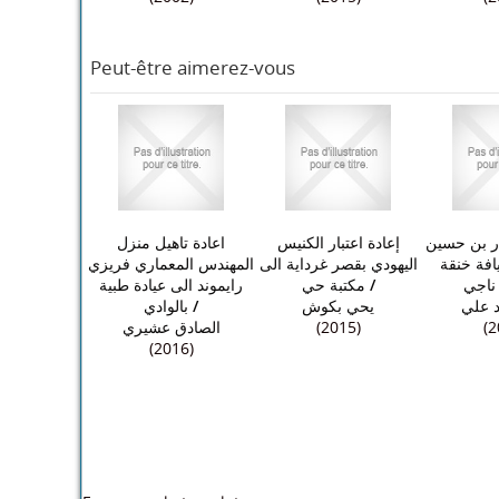
Peut-être aimerez-vous
ار بن حسين
إعادة اعتبار الكنيس
اعادة تاهيل منزل
افة خنقة
اليهودي بقصر غرداية الى
المهندس المعماري فريزي
رايموند الى عيادة طبية
مكتبة حي
/
ناجي
بالوادي
/
يحي بكوش
د علي
الصادق عشيري
(2015)
(2
(2016)