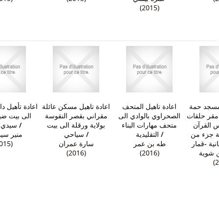
(2015)
لمسجد حمة
اعادة تاهيل المتحف
اعادة تاهيل مسكن عائلة
اعادة تأهيل د
مقر حلقات
الصحراوي بالوادي الى
مقراني بقصر النقوسة
الى بيت ضي
سيدي 
/
بولاية ورقلة الى بيت
متحف مهارات البناء
س القرآن
منير سي
سياحي
/
التقليدية
/
- جزء من
015)
سارة عمران
طه بن عمر
انية -قمار
(2016)
(2016)
 شوية
(