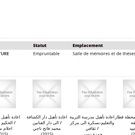
Statut
Emplacement
TURE
Empruntable
Salle de mémoires et de thése
 لمحطة قطار
اعادة تأهيل مدرسة التربية
اعادة تأهيل دار الكشافة
اعادة تأهي
الحكيم 
/
الى دار الفنانين
/
والتعليم-بسكرة الى مركز
قة
احلام 
محمد فاتح ناجي
ثقافي
/
يد
015)
(2015)
حمزة بيسي
(