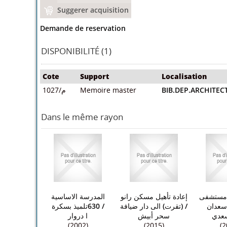
Suggerer acquisition
Demande de reservation
DISPONIBILITÉ (1)
Cote
Support
Localisation
م/1027
Memoire master
BIB.DEP.ARCHITEC
Dans le même rayon
ل مستشفى
إعادة تأهيل مسكن رانو
المدرسة الاساسية
630تلميذ بسكرة
/
(تقرت) الى دار ضيافة
/
سعدان
سعدي
سحر أبيش
ا دروار
(2002)
(2015)
(2