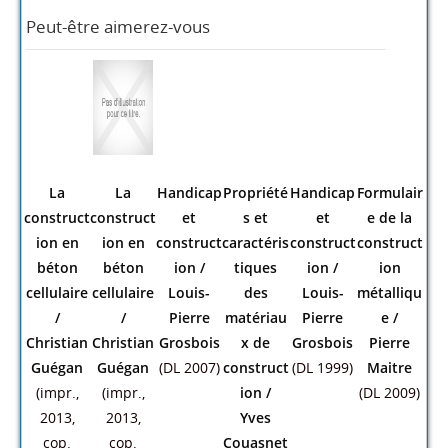
Roads,rai
Applicati
Voirie et
Traité de
Vulnérabi
Géostruc
lways,bri
ons de la
réseaux
béton
lité
tures
dges,tun
dynamiq
divers
/
armé
/
sismique
énergétiq
nels and
ue des
Bureau
Jean
des
ues
/
harbour
sols
Veritas
Perchat
construct
Lyesse
dock
(problèm
(impr.
(2013)
ions
(DL
Laloui
engineeri
es
2014)
2013)
(DL 2014,
ng
/
résolus)
/
cop.
B.L.
Ali
2014)
Gupta
Bouafia
(2011)
(2015)