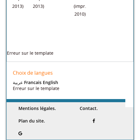
Peut-être aimerez-vous
La
La
Handicap
Propriété
Handicap
Formulair
construct
construct
et
s et
et
e de la
ion en
ion en
construct
caractéris
construct
construct
béton
béton
ion
/
tiques
ion
/
ion
cellulaire
cellulaire
Louis-
des
Louis-
métalliqu
/
/
Pierre
matériau
Pierre
e
/
Christian
Christian
Grosbois
x de
Grosbois
Pierre
Guégan
Guégan
(DL 2007)
construct
(DL 1999)
Maitre
(impr.,
(impr.,
ion
/
(DL 2009)
2013,
2013,
Yves
cop.
cop.
Couasnet
2013)
2013)
(impr.