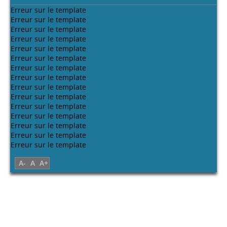
2010)
Erreur sur le template
Choix de langues
عربية
Francais
English
Erreur sur le template
Mentions légales.
Contact.
Plan du site.
Erreur sur le template