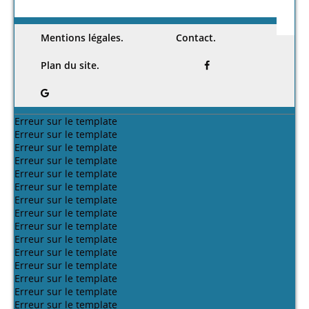
places
oasienne;
espaces
on d'un
projet
et la
urbaines-
concepti
de
habitat
architect
concepti
place à la
on
commerc
semi
ural
/
on
ville de
écologiq
es -cas
collectif-
ahlem
architect
biskra
ue
d'étude
ville de
Ferhati
urale
/
(placette
oasienne
marché
biskra-
(2016)
ahlem
el
/
couvert
chetma-
/
Guerrouf
hourria)
/
mohame
el alia
soufiane
(2016)
sara
d akram
biskra
/
Haffas
Fettah
eddine
fatiha
(2016)
aissa
Ben
Aourra
(2016)
ratmia
(2016)
(2016)
Peut-être aimerez-vous