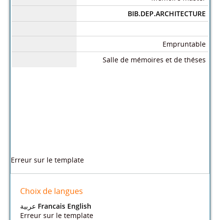
BIB.DEP.ARCHITECTURE
Empruntable
Salle de mémoires et de théses
Dans le même rayon
Espace
Composit
La
Le
L'importa
La
public:an
ion
rénovati
bioclimat
nce de la
syntaxe
alyse et
urbaine
on
isme
dimensio
spatiale
valorisati
et
urbaine
dans la
n urbaine
dans
on de
écologie
des
concepti
dans le
l'analyse