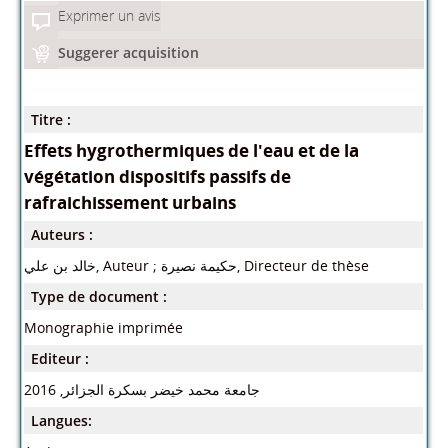
Exprimer un avis
Suggerer acquisition
Titre :
Effets hygrothermiques de l'eau et de la
végétation dispositifs passifs de
rafraichissement urbains
Auteurs :
خالد بن علي
, Auteur ;
حكيمة نصيرة
, Directeur de thèse
Type de document :
Monographie imprimée
Editeur :
, 2016
جامعة محمد خيضر بسكرة الجزائر
Langues: