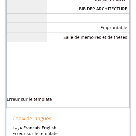
BIB.DEP.ARCHITECTURE
Empruntable
Salle de mémoires et de théses
Dans le même rayon
التشميس
التصورات
اعادة تهيئة
الرمزية
اثر دمج
مركز
في البيئة
الذهنية
الفضاءات
المعمارية
المرافق
ثقافي
الوادي
/
العامة على
في المحيط
الخارجية-
واعادة تهيئة
العمرانية
-اعادة تهيئة
الفضاءات
التدخل
العمراني-
المنظر
و تامة
(2002)
الحضري
العمارة
على
العمومية-
حديقة اول