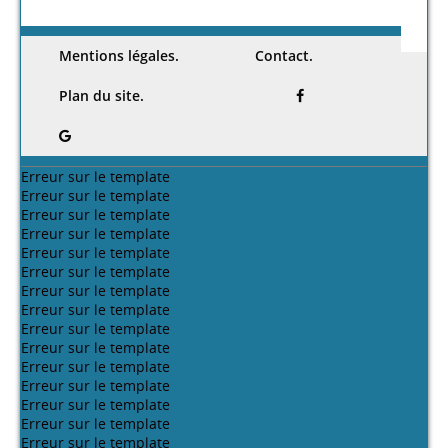
نوفمبر-
الطريق
مستوى حي
الاسلامية
-مشروع
مركز
في محيط
1000
الوطني 83
بسكرة
/
اريج
من تقاطعه
مسكن
صحراوي-
متعدد
الوظائف
ولاية واد
بسكرة
/
مع الطريق
طنجاوي
بمدينة
سوف
/
محمد
"ب"الى
(2016)
بسكرة
/
ضياء
فارس بناي
تقاطعه مع
سهام
الرحمان
(2016)
الطريق"31
سعداوي
هيمة
/
(2016)
(2016)
مسعودة
بصيري
(2016)
Peut-être aimerez-vous