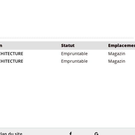
n
Statut
Emplaceme
CHITECTURE
Empruntable
Magazin
CHITECTURE
Empruntable
Magazin
ة والوظيفة
السياحة البيئية من
اختيار الفتحات كمنشا
استراتيجية
الطبيعية بواس
للاجواء الضوئية
/
الاستكشاف الى المشاركة
لعمرانية