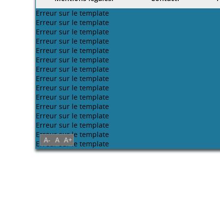
ع شلغوم
العمرانية
/
 التصميم
(2002)
صابر حسيني
حفي
(2016-2017)
ن كرميش
Peut-être aimerez-vous
الطبيعية في
الاضاءة الطبيعية كمادة
اشكالية الاضاءة الطبيعية
في المتاحف
/
تصميم للمشاهد المضاءة
مومية في
يوسف رزقة
في المتاحف
/
رة و الجافة
ن عماري
محمد سكال
(201