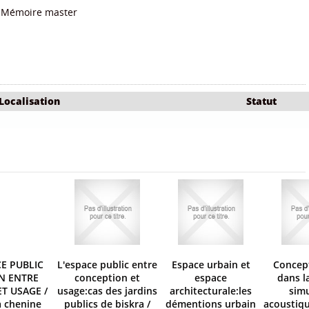
Mémoire master
Localisation
Statut
CE PUBLIC
L'espace public entre
Espace urbain et
Concep
N ENTRE
conception et
espace
dans l
ET USAGE
/
usage:cas des jardins
architecturale:les
sim
 chenine
publics de biskra
/
démentions urbain
acoustiq