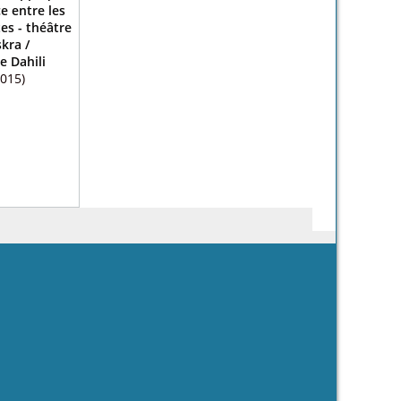
ce entre les
es - théâtre
skra
/
e Dahili
2015)