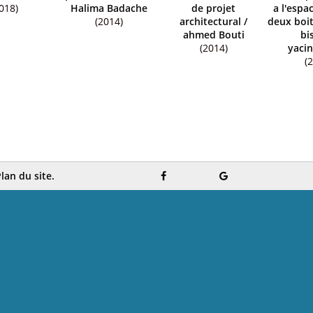
018)
Halima Badache
de projet
a l'espa
(2014)
architectural
/
deux boit
ahmed Bouti
bi
(2014)
yacin
(
lan du site.