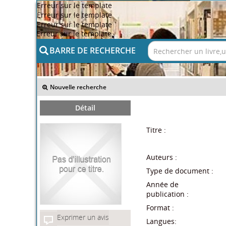
Erreur sur le template
Erreur sur le template
Erreur sur le template
Erreur sur le template
BARRE DE RECHERCHE
>> Retour
Nouvelle recherche
Détail
Titre :
Auteurs :
Type de document :
Année de
publication :
Format :
Exprimer un avis
Langues: