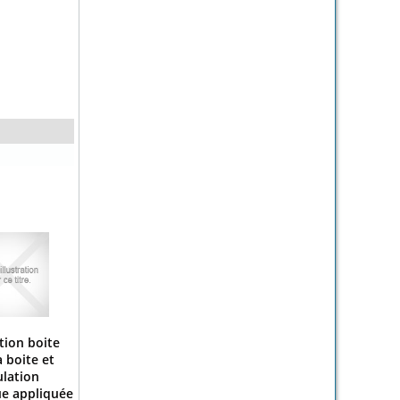
tion boite
a boite et
ulation
ue appliquée