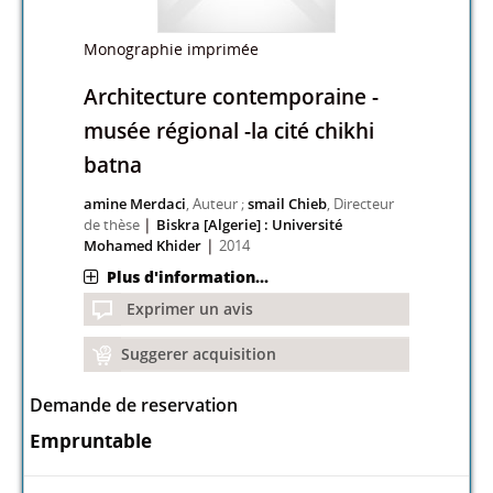
Monographie imprimée
Architecture contemporaine -
musée régional -la cité chikhi
batna
amine Merdaci
, Auteur ;
smail Chieb
, Directeur
|
de thèse
Biskra [Algerie] : Université
|
Mohamed Khider
2014
Plus d'information...
Exprimer un avis
Suggerer acquisition
Demande de reservation
Empruntable