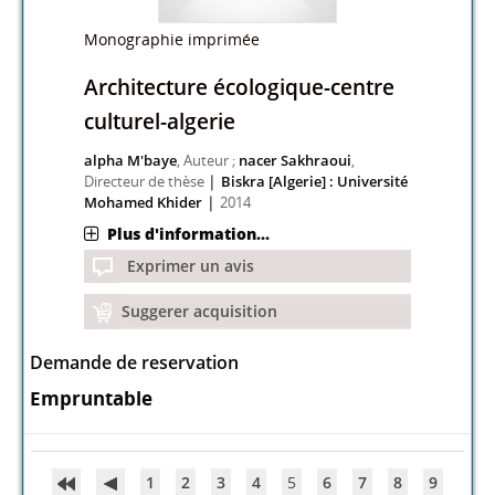
Monographie imprimée
Architecture écologique-centre
culturel-algerie
alpha M'baye
, Auteur ;
nacer Sakhraoui
,
|
Directeur de thèse
Biskra [Algerie] : Université
|
Mohamed Khider
2014
Plus d'information...
Exprimer un avis
Suggerer acquisition
Demande de reservation
Empruntable
1
2
3
4
5
6
7
8
9